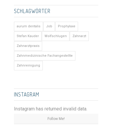
SCHLAGWÖRTER
aurum dentalis
Job
Prophylaxe
Stefan Kauder
Wolfschlugen
Zahnarzt
Zahnarztpraxis
Zahnmedizinische Fachangestellte
Zahnreinigung
INSTAGRAM
Instagram has returned invalid data.
Follow Me!